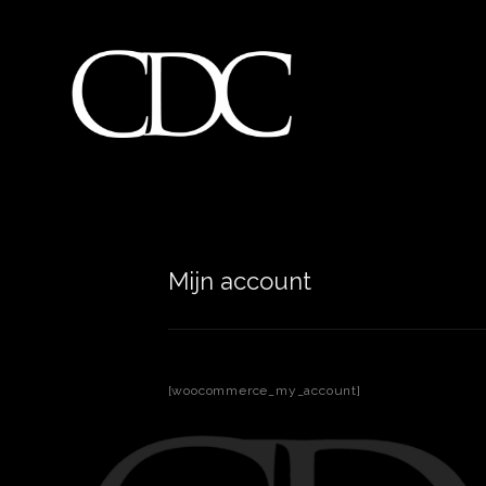
Mijn account
[woocommerce_my_account]