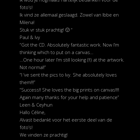
foto’s!
Ik vind ze allemaal geslaagd. Zowel van Ibbe en
Milena!
Stuk vr stuk prachtig! 🙂 “
Paul & Ivy
“Got the CD. Absolutely fantastic work. Now I’m
thinking which to put on a canvas…
…One hour later I’m still looking (!!) at the artwork.
Not normal!”
“I ‘ve sent the pics to Ivy. She absolutely loves
them!!!”
“Success!! She loves the big prints on canvas!!!!
Again many thanks for your help and patience”
Leen & Ceyhun
Hallo Céline,
Alvast bedankt voor het eerste deel van de
foto’s!
We vinden ze prachtig!