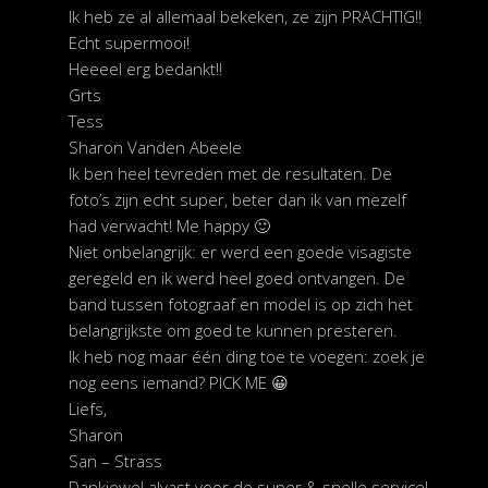
Ik heb ze al allemaal bekeken, ze zijn PRACHTIG!!
Echt supermooi!
Heeeel erg bedankt!!
Grts
Tess
Sharon Vanden Abeele
Ik ben heel tevreden met de resultaten. De
foto’s zijn echt super, beter dan ik van mezelf
had verwacht! Me happy 🙂
Niet onbelangrijk: er werd een goede visagiste
geregeld en ik werd heel goed ontvangen. De
band tussen fotograaf en model is op zich het
belangrijkste om goed te kunnen presteren.
Ik heb nog maar één ding toe te voegen: zoek je
nog eens iemand? PICK ME 😀
Liefs,
Sharon
San – Strass
Dankjewel alvast voor de super & snelle service!