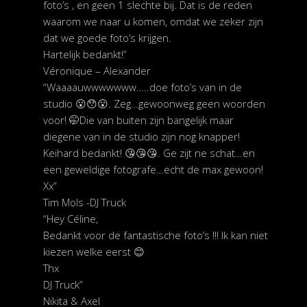
foto’s , en geen 1 slechte bij. Dat is de reden
waarom we naar u komen, omdat we zeker zijn
dat we goede foto’s krijgen.
Hartelijk bedankt!”
Véronique – Alexander
“Waaaauwwwwwww…..doe foto’s van in de
studio 😮😯😮. Zeg…gewoonweg geen woorden
voor! 🤭Die van buiten zijn bangelijk maar
diegene van in de studio zijn nog knapper!
Keihard bedankt! 😘😘😘. Ge zijt ne schat…en
een geweldige fotografe…echt de max gewoon!
Xx”
Tim Mols -DJ Truck
“Hey Céline,
Bedankt voor de fantastische foto’s !!! Ik kan niet
kiezen welke eerst 😊
Thx
DJ Truck”
Nikita & Axel