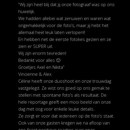
“Wij zijn heel blij dat jij onze fotograaf was op ons
huwelijk.
We hadden allebei wat zenuwen en waren wat
ongemakkelijk voor de foto’s, maar jij hebt het
allemaal heel leuk laten verlopen!!
En hebben net de eerste fotokes gezien en ze
zien er SUPER uit.
Wij zijn enorm tevreden!
Bedankt voor alles 🙂
Groetjes Axel en Nikita”
Vincienne & Alex
Céline heeft onze duoshoot en onze trouwdag
vastgelegd. Ze wist ons goed op ons gemak te
stellen met spontane foto’s als resultaat. De
hele reportage geeft een mooi beeld van onze
dag met oog voor enkele leuke details.
Ze zorgt er voor dat iedereen op de foto’s staat.
Ook van onze gasten kregen we na afloop van
ons feest positieve reacties over onze