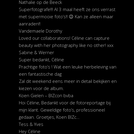
Nathalie op de Beeck
Superfotografe!!! Al 3 maal heeft ze ons verrast
met supermooie foto’s!! 😉 Kan ze alleen maar
aanraden!!
Vandemaele Dorothy
Loved our collaborations! Céline can capture
beauty with her photography like no other! xxx
Sabine & Werner
Super bedankt, Céline
Prachtige foto’s ! Wat een leuke herbeleving van
een fantastische dag
Zal dit weekend eens meer in detail bekijken en
kiezen voor de album.
Koen Gielen – BIZcon bvba
Hoi Céline, Bedankt voor de fotoreportage bij
mijn klant. Geweldige foto’s, professioneel
gedaan. Groetjes, Koen BIZc…
Tess & Yves
Hey Céline