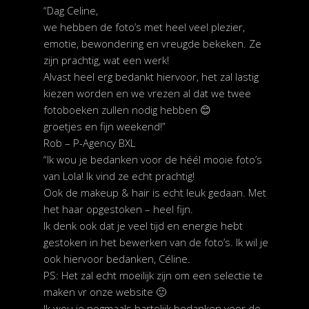
“Dag Celine,
we hebben de foto’s met heel veel plezier,
emotie, bewondering en vreugde bekeken. Ze
zijn prachtig, wat een werk!
Alvast heel erg bedankt hiervoor, het zal lastig
kiezen worden en we vrezen al dat we twee
fotoboeken zullen nodig hebben 😊
groetjes en fijn weekend!”
Rob – P-Agency BXL
“Ik wou je bedanken voor de héél mooie foto’s
van Lola! Ik vind ze echt prachtig!
Ook de makeup & hair is echt leuk gedaan. Met
het haar opgestoken – heel fijn.
Ik denk ook dat je veel tijd en energie hebt
gestoken in het bewerken van de foto’s. Ik wil je
ook hiervoor bedanken, Céline.
PS: Het zal echt moeilijk zijn om een selectie te
maken vr onze website 🙂
Ik wou je nogmaals hartelijk bedanken voor de